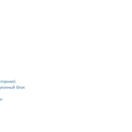
аторная)
ционный блок
но