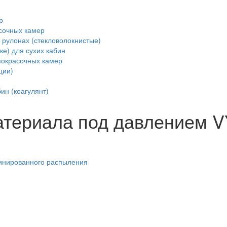
р
сочных камер
 рулонах (стекловолокнистые)
ке) для сухих кабин
покрасочных камер
ции)
ин (коагулянт)
атериала под давлением 