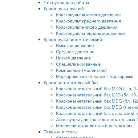
Что нужно для работы
Краскопульт ручной
Краскопульт высокого давления
Краскопульт среднего давления
Краскопульт низкого давления
Краскопульт специализированный
Краскопульт автоматический
Высокое давление
Среднее давление
Низкое давление
Специализированные
Компактные (маленькие)
Маркировочные /системы маркировки
Красконагнетательный бак
Красконагнетательный бак MDG (1 л, 2 л,
Красконагнетательный бак LDG (5л, 10 л
Красконагнетательный бак MDG (8л, 12л, 2
Красконагнетательный бак MDG (Легкий) 
Красконагнетательный бак с системой 
Аксессуары для красконагнетательных 
Масловлагоотделители и регуляторы
Тележки и столы
Столы для окраски