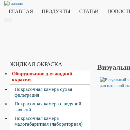
ГЛАВНАЯ
ПРОДУКТЫ
СТАТЬИ
НОВОСТ
С
ЖИДКАЯ ОКРАСКА
Визуальн
т
Оборудование для жидкой
р
а
окраски
н
Покрасочная камера сухая
и
ц
фильтрация
ы
Покрасочная камера с водяной
завесой
Покрасочная камера
малогабаритная (лабораторная)