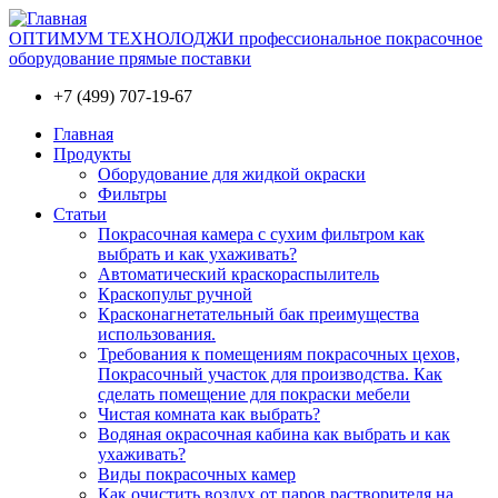
ОПТИМУМ ТЕХНОЛОДЖИ профессиональное покрасочное
оборудование прямые поставки
+7 (499) 707-19-67
Главная
Продукты
Оборудование для жидкой окраски
Фильтры
Статьи
Покрасочная камера с сухим фильтром как
выбрать и как ухаживать?
Автоматический краскораспылитель
Краскопульт ручной
Красконагнетательный бак преимущества
использования.
Требования к помещениям покрасочных цехов,
Покрасочный участок для производства. Как
сделать помещение для покраски мебели
Чистая комната как выбрать?
Водяная окрасочная кабина как выбрать и как
ухаживать?
Виды покрасочных камер
Как очистить воздух от паров растворителя на