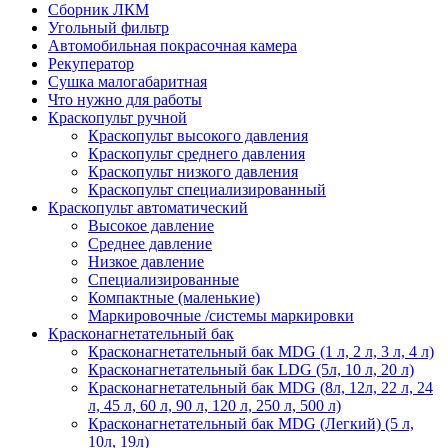
Сборник ЛКМ
Угольный фильтр
Автомобильная покрасочная камера
Рекуператор
Сушка малогабаритная
Что нужно для работы
Краскопульт ручной
Краскопульт высокого давления
Краскопульт среднего давления
Краскопульт низкого давления
Краскопульт специализированный
Краскопульт автоматический
Высокое давление
Среднее давление
Низкое давление
Специализированные
Компактные (маленькие)
Маркировочные /системы маркировки
Красконагнетательный бак
Красконагнетательный бак MDG (1 л, 2 л, 3 л, 4 л)
Красконагнетательный бак LDG (5л, 10 л, 20 л)
Красконагнетательный бак MDG (8л, 12л, 22 л, 24
л, 45 л, 60 л, 90 л, 120 л, 250 л, 500 л)
Красконагнетательный бак MDG (Легкий) (5 л,
10л, 19л)