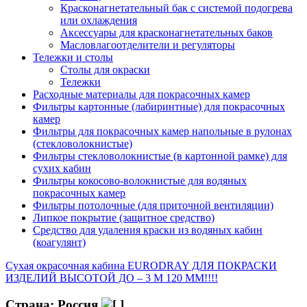
Красконагнетательный бак с системой подогрева
или охлаждения
Аксессуары для красконагнетательных баков
Масловлагоотделители и регуляторы
Тележки и столы
Столы для окраски
Тележки
Расходные материалы для покрасочных камер
Фильтры картонные (лабиринтные) для покрасочных
камер
Фильтры для покрасочных камер напольные в рулонах
(стекловолокнистые)
Фильтры стекловолокнистые (в картонной рамке) для
сухих кабин
Фильтры кокосово-волокнистые для водяных
покрасочных камер
Фильтры потолочные (для приточной вентиляции)
Липкое покрытие (защитное средство)
Средство для удаления краски из водяных кабин
(коагулянт)
Сухая окрасочная кабина EURODRAY ДЛЯ ПОКРАСКИ
ИЗДЕЛИЙ ВЫСОТОЙ ДО – 3 М 120 ММ!!!!
Страна: Россия