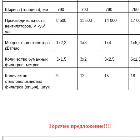
Ширина (толщина), мм
790
790
790
790
Производительность
8 500
11 5
00
1
4
000
1
7
0
вентиляторов, м куб/
час
Мощность вентилятора
1х2,2
1х3
1
х4
1х5,
кВт/час
Количество бумажных
3х1,5
3х2
3х2,5
6х1,
фильтров, метров
Количество
9
12
15
18
стекловолокнистых
фильтров (опция), штук
Горячее предложение!!!!