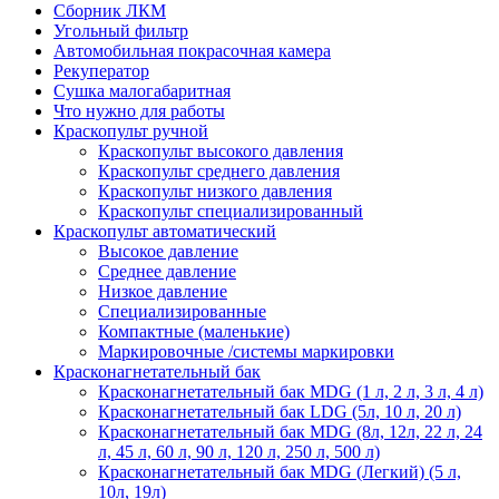
Сборник ЛКМ
Угольный фильтр
Автомобильная покрасочная камера
Рекуператор
Сушка малогабаритная
Что нужно для работы
Краскопульт ручной
Краскопульт высокого давления
Краскопульт среднего давления
Краскопульт низкого давления
Краскопульт специализированный
Краскопульт автоматический
Высокое давление
Среднее давление
Низкое давление
Специализированные
Компактные (маленькие)
Маркировочные /системы маркировки
Красконагнетательный бак
Красконагнетательный бак MDG (1 л, 2 л, 3 л, 4 л)
Красконагнетательный бак LDG (5л, 10 л, 20 л)
Красконагнетательный бак MDG (8л, 12л, 22 л, 24
л, 45 л, 60 л, 90 л, 120 л, 250 л, 500 л)
Красконагнетательный бак MDG (Легкий) (5 л,
10л, 19л)