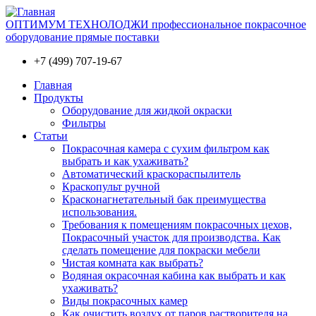
ОПТИМУМ ТЕХНОЛОДЖИ профессиональное покрасочное
оборудование прямые поставки
+7 (499) 707-19-67
Главная
Продукты
Оборудование для жидкой окраски
Фильтры
Статьи
Покрасочная камера с сухим фильтром как
выбрать и как ухаживать?
Автоматический краскораспылитель
Краскопульт ручной
Красконагнетательный бак преимущества
использования.
Требования к помещениям покрасочных цехов,
Покрасочный участок для производства. Как
сделать помещение для покраски мебели
Чистая комната как выбрать?
Водяная окрасочная кабина как выбрать и как
ухаживать?
Виды покрасочных камер
Как очистить воздух от паров растворителя на