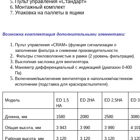
Пульт управления «Стандарт»
Монтажный комплект
Упаковка на паллеты в ящики
Возможна комплектация дополнительными элементами:
Пульт управления «CRAM» (функция сигнализации о
заполнении фильтра и снижении производительности.
Фильтры стекловолокнистые в рамке (2 уровень фильтрации).
Выхлопная заслонка для вентилятора.
Манометр дифференциальный с индикацией (диапазон 0-400
Па).
Включение/выключение вентилятора в напольном/настенном
исполнении (подставка для краскораспылителя).
Модель
ED
1,
5
ED 2
HA
ED
2,
5
HA
ED 3
HA
Длинна, мм
1580
2080
2580
3080
Общая высота, мм
3
943
3
990
3
990
4 10
Рабочая высота, мм
3 120
3 120
3 120
3 12