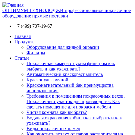
ОПТИМУМ ТЕХНОЛОДЖИ профессиональное покрасочное
оборудование прямые поставки
+7 (499) 707-19-67
Главная
Продукты
Оборудование для жидкой окраски
Фильтры
Статьи
Покрасочная камера с сухим фильтром как
выбрать и как ухаживать?
Автоматический краскораспылитель
Краскопульт ручной
Красконагнетательный бак преимущества
использования.
Требования к помещениям покрасочных цехов,
Покрасочный участок для производства. Как
сделать помещение для покраски мебели
Чистая комната как выбрать?
Водяная окрасочная кабина как выбрать и как
ухаживать?
Виды покрасочных камер
Как очистить воздух от паров растворителя на