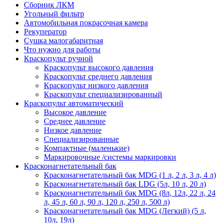
Сборник ЛКМ
Угольный фильтр
Автомобильная покрасочная камера
Рекуператор
Сушка малогабаритная
Что нужно для работы
Краскопульт ручной
Краскопульт высокого давления
Краскопульт среднего давления
Краскопульт низкого давления
Краскопульт специализированный
Краскопульт автоматический
Высокое давление
Среднее давление
Низкое давление
Специализированные
Компактные (маленькие)
Маркировочные /системы маркировки
Красконагнетательный бак
Красконагнетательный бак MDG (1 л, 2 л, 3 л, 4 л)
Красконагнетательный бак LDG (5л, 10 л, 20 л)
Красконагнетательный бак MDG (8л, 12л, 22 л, 24
л, 45 л, 60 л, 90 л, 120 л, 250 л, 500 л)
Красконагнетательный бак MDG (Легкий) (5 л,
10л, 19л)