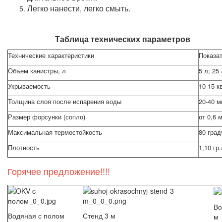
Легко нанести, легко смыть.
Таблица технических параметров
Технические характеристики
Показа
Объем канистры, л
5 л; 25
Укрываемость
10-15 к
Толщина слоя после испарения воды
20-40 м
Размер форсунки (сопло)
от 0,6 
Максимальная термостойкость
80 град
Плотность
1,10 гр.
Горячее предложение!!!!
Во
Водяная с полом
Стенд 3 м
м