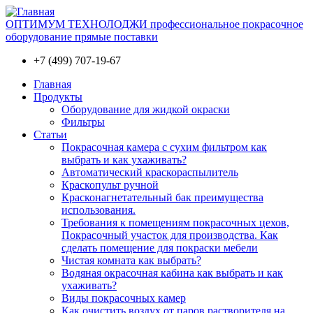
ОПТИМУМ ТЕХНОЛОДЖИ профессиональное покрасочное
оборудование прямые поставки
+7 (499) 707-19-67
Главная
Продукты
Оборудование для жидкой окраски
Фильтры
Статьи
Покрасочная камера с сухим фильтром как
выбрать и как ухаживать?
Автоматический краскораспылитель
Краскопульт ручной
Красконагнетательный бак преимущества
использования.
Требования к помещениям покрасочных цехов,
Покрасочный участок для производства. Как
сделать помещение для покраски мебели
Чистая комната как выбрать?
Водяная окрасочная кабина как выбрать и как
ухаживать?
Виды покрасочных камер
Как очистить воздух от паров растворителя на