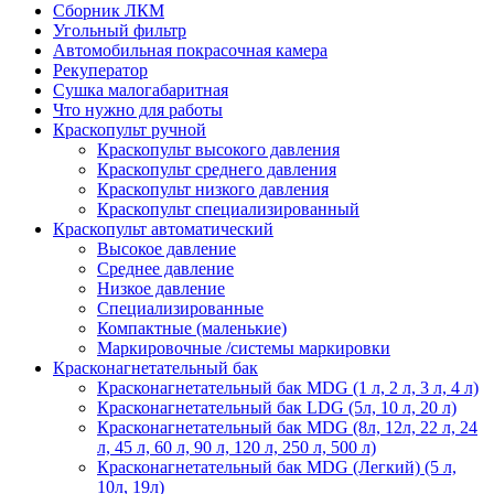
Сборник ЛКМ
Угольный фильтр
Автомобильная покрасочная камера
Рекуператор
Сушка малогабаритная
Что нужно для работы
Краскопульт ручной
Краскопульт высокого давления
Краскопульт среднего давления
Краскопульт низкого давления
Краскопульт специализированный
Краскопульт автоматический
Высокое давление
Среднее давление
Низкое давление
Специализированные
Компактные (маленькие)
Маркировочные /системы маркировки
Красконагнетательный бак
Красконагнетательный бак MDG (1 л, 2 л, 3 л, 4 л)
Красконагнетательный бак LDG (5л, 10 л, 20 л)
Красконагнетательный бак MDG (8л, 12л, 22 л, 24
л, 45 л, 60 л, 90 л, 120 л, 250 л, 500 л)
Красконагнетательный бак MDG (Легкий) (5 л,
10л, 19л)