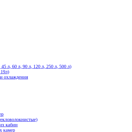
 л, 60 л, 90 л, 120 л, 250 л, 500 л)
 19л)
ли охлаждения
ер
текловолокнистые)
их кабин
х камер