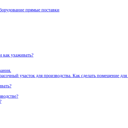
рудование прямые поставки
и как ухаживать?
вания.
асочный участок для производства. Как сделать помещение для
ивать?
зводстве?
?