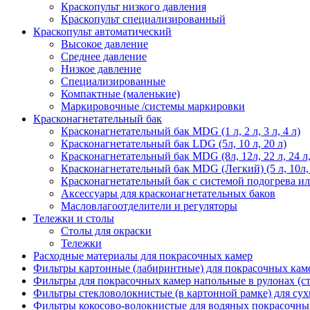
Краскопульт низкого давления
Краскопульт специализированный
Краскопульт автоматический
Высокое давление
Среднее давление
Низкое давление
Специализированные
Компактные (маленькие)
Маркировочные /системы маркировки
Красконагнетательный бак
Красконагнетательный бак MDG (1 л, 2 л, 3 л, 4 л)
Красконагнетательный бак LDG (5л, 10 л, 20 л)
Красконагнетательный бак MDG (8л, 12л, 22 л, 24 л, 45
Красконагнетательный бак MDG (Легкий) (5 л, 10л,
Красконагнетательный бак с системой подогрева и
Аксессуары для красконагнетательных баков
Масловлагоотделители и регуляторы
Тележки и столы
Столы для окраски
Тележки
Расходные материалы для покрасочных камер
Фильтры картонные (лабиринтные) для покрасочных кам
Фильтры для покрасочных камер напольные в рулонах (с
Фильтры стекловолокнистые (в картонной рамке) для сух
Фильтры кокосово-волокнистые для водяных покрасочны