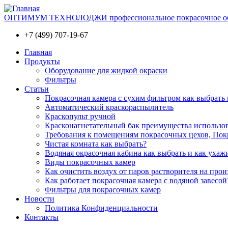
ОПТИМУМ ТЕХНОЛОДЖИ профессиональное покрасочное обо
+7 (499) 707-19-67
Главная
Продукты
Оборудование для жидкой окраски
Фильтры
Статьи
Покрасочная камера с сухим фильтром как выбрать 
Автоматический краскораспылитель
Краскопульт ручной
Красконагнетательный бак преимущества использо
Требования к помещениям покрасочных цехов, Покр
Чистая комната как выбрать?
Водяная окрасочная кабина как выбрать и как ухаж
Виды покрасочных камер
Как очистить воздух от паров растворителя на прои
Как работает покрасочная камера с водяной завесой
Фильтры для покрасочных камер
Новости
Политика Конфиденциальности
Контакты