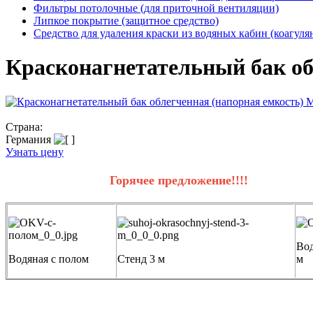
Фильтры потолочные (для приточной вентиляции)
Липкое покрытие (защитное средство)
Средство для удаления краски из водяных кабин (коагуля
Красконагнетательный бак обл
Страна:
Германия
Узнать цену
Горячее предложение!!!!
Вод
Водяная с полом
Стенд 3 м
м