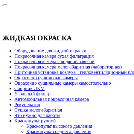
ЖИДКАЯ ОКРАСКА
Оборудование для жидкой окраски
Покрасочная камера сухая фильтрация
Покрасочная камера с водяной завесой
Покрасочная камера малогабаритная (лабораторная)
Приточная установка воздуха - тепловентиляционный бл
Окрасочно сушильные камеры
Окрасочно сушильные камеры самостоятельно
Сборник ЛКМ
Угольный фильтр
Автомобильная покрасочная камера
Рекуператор
Сушка малогабаритная
Что нужно для работы
Краскопульт ручной
Краскопульт высокого давления
Краскопульт среднего давления