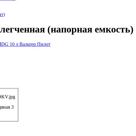
нт)
егченная (напорная емкость) 
яная 3