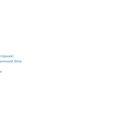
аторная)
ционный блок
но