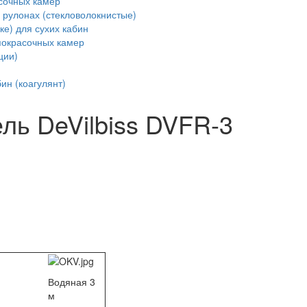
сочных камер
 рулонах (стекловолокнистые)
ке) для сухих кабин
покрасочных камер
ции)
ин (коагулянт)
ль DeVilbiss DVFR-3
Водяная 3
м