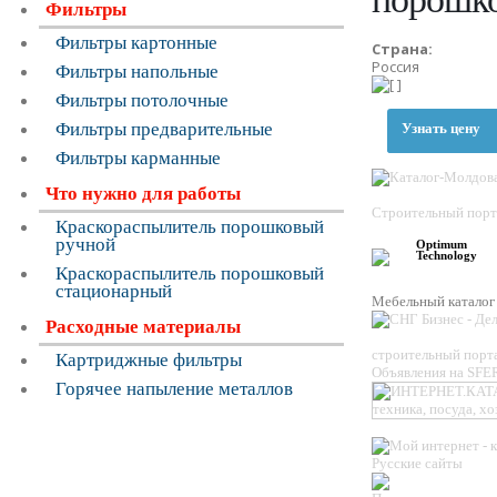
Фильтры
Фильтры картонные
Страна:
Россия
Фильтры напольные
Фильтры потолочные
Фильтры предварительные
Узнать цену
Фильтры карманные
Что нужно для работы
Строительный порт
Краскораспылитель порошковый
ручной
Optimum
Technology
Краскораспылитель порошковый
стационарный
Мебельный катало
Расходные материалы
строительный порта
Картриджные фильтры
Объявления на SF
Горячее напыление металлов
Русские сайты