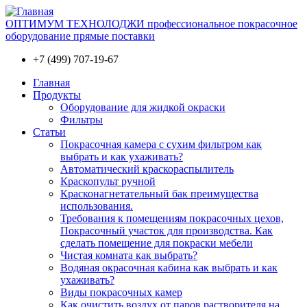
ОПТИМУМ ТЕХНОЛОДЖИ профессиональное покрасочное
оборудование прямые поставки
+7 (499) 707-19-67
Главная
Продукты
Оборудование для жидкой окраски
Фильтры
Статьи
Покрасочная камера с сухим фильтром как
выбрать и как ухаживать?
Автоматический краскораспылитель
Краскопульт ручной
Красконагнетательный бак преимущества
использования.
Требования к помещениям покрасочных цехов,
Покрасочный участок для производства. Как
сделать помещение для покраски мебели
Чистая комната как выбрать?
Водяная окрасочная кабина как выбрать и как
ухаживать?
Виды покрасочных камер
Как очистить воздух от паров растворителя на