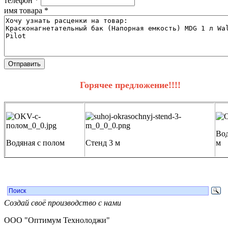
телефон
*
имя товара
*
Горячее предложение!!!!
Вод
Водяная с полом
Стенд 3 м
м
Создай своё производство с нами
ООО "Оптимум Технолоджи"