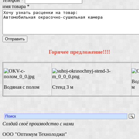
телефон
*
имя товара
*
Горячее предложение!!!!
Вод
Водяная с полом
Стенд 3 м
м
Создай своё производство с нами
ООО "Оптимум Технолоджи"